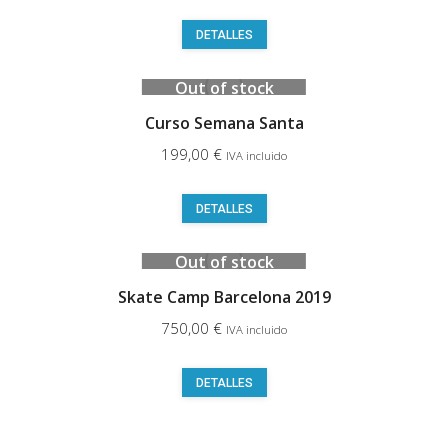
DETALLES
Out of stock
Curso Semana Santa
199,00
€
IVA incluido
Este
DETALLES
producto
Out of stock
tiene
múltiples
Skate Camp Barcelona 2019
variantes.
750,00
€
IVA incluido
Las
opciones
Este
DETALLES
se
producto
pueden
tiene