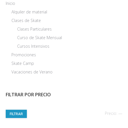
Inicio
Alquiler de material
Clases de Skate
Clases Particulares
Curso de Skate Mensual
Cursos Intensivos
Promociones
Skate Camp
Vacaciones de Verano
FILTRAR POR PRECIO
Pre
Pre
Precio:
—
FILTRAR
mí
má