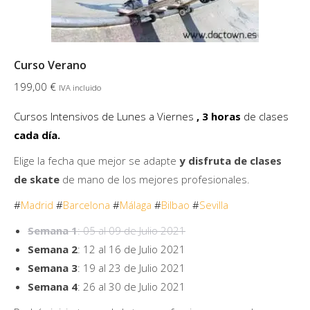
página
de
producto
Curso Verano
199,00
€
IVA incluido
Cursos Intensivos de Lunes a Viernes
, 3 horas
de clases
cada día.
Elige la fecha que mejor se adapte
y disfruta de clases
de skate
de mano de los mejores profesionales.
#
Madrid
#
Barcelona
#
Málaga
#
Bilbao
#
Sevilla
Semana 1
: 05 al 09 de Julio 2021
Semana 2
: 12 al 16 de Julio 2021
Semana 3
: 19 al 23 de Julio 2021
Semana 4
: 26 al 30 de Julio 2021