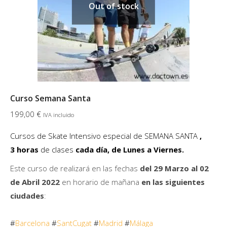
pueden
Out of stock
elegir
en
la
página
de
producto
Curso Semana Santa
199,00
€
IVA incluido
Cursos de Skate Intensivo especial de SEMANA SANTA
,
3 horas
de clases
cada día, de Lunes a Viernes.
Este curso de realizará en las fechas
del 29 Marzo al 02
de Abril 2022
en horario de mañana
en las siguientes
ciudades
:
#
Barcelona
#
SantCugat
#
Madrid
#
Málaga