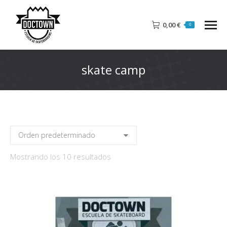
0,00
€
0
skate camp
Mostrando los 10 resultados