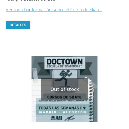
Ver toda la información sobre el Curso de Skate.
Este
DETALLES
producto
tiene
múltiples
variantes.
Las
opciones
se
pueden
Out of stock
elegir
en
la
página
de