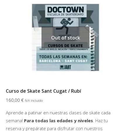
variantes.
Las
opciones
se
pueden
Out of stock
elegir
en
la
página
de
producto
Curso de Skate Sant Cugat / Rubí
160,00
€
IVA incluido
Aprende a patinar en nuestras clases de skate cada
semana!
Para todas las edades
y niveles
. Haz tu
reserva y prepárate para disfrutar con nuestros