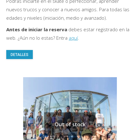
Podrás iniciarte en el skate o perfeccionar, aprender
nuevos trucos y conocer a nuevos amigos. Para todas las
edades y niveles (iniciación, medio y avanzado).
Antes de iniciar la reserva
debes estar registrado en la
web. ¿Aún no lo estas? Entra
aquí
.
Este
DETALLES
producto
tiene
múltiples
variantes.
Las
opciones
se
pueden
Out of stock
elegir
en