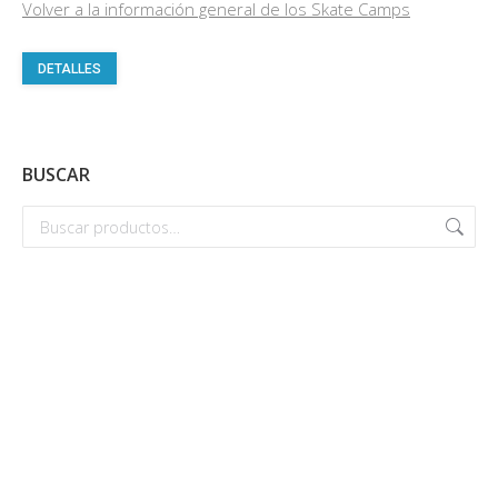
Volver a la información general de los Skate Camps
Este
DETALLES
producto
tiene
múltiples
BUSCAR
variantes.
Las
opciones
se
pueden
elegir
en
la
página
de
producto