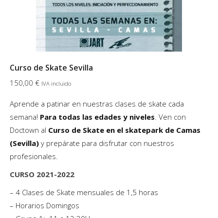
en
la
página
de
producto
Curso de Skate Sevilla
150,00
€
IVA incluido
Aprende a patinar en nuestras clases de skate cada
semana!
Para todas las edades
y niveles
. Ven con
Doctown al
Curso de Skate en el skatepark de Camas
(Sevilla)
y prepárate para disfrutar con nuestros
profesionales.
CURSO 2021-2022
– 4 Clases de Skate mensuales de 1,5 horas
– Horarios Domingos