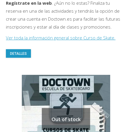
Regístrate en la web
. ¿Aún no lo estas? Finaliza tu
reserva en una de las actividades y tendrás la opción de
crear una cuenta en Doctown.es para facilitar las futuras
inscripciones y estar al día de clases y promociones.
Ver toda la información general sobre Curso de Skate.
Este
DETALLES
producto
tiene
múltiples
variantes.
Las
opciones
se
pueden
Out of stock
elegir