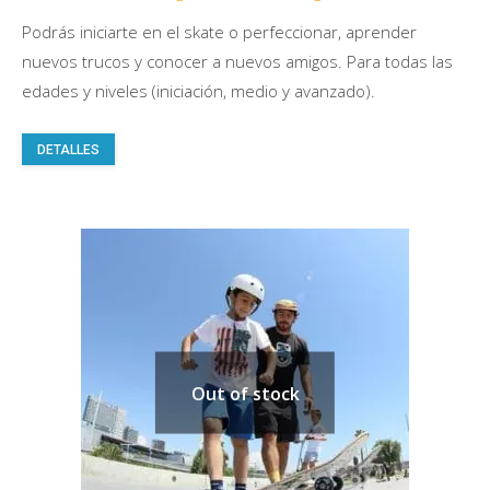
Podrás iniciarte en el skate o perfeccionar, aprender
nuevos trucos y conocer a nuevos amigos. Para todas las
edades y niveles (iniciación, medio y avanzado).
Este
DETALLES
producto
tiene
múltiples
variantes.
Las
opciones
se
pueden
Out of stock
elegir
en
la