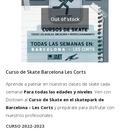
opciones
se
pueden
Out of stock
elegir
en
la
página
de
producto
Curso de Skate Barcelona Les Corts
Aprende a patinar en nuestras clases de skate cada
semana!
Para todas las edades
y niveles
. Ven con
Doctown al
Curso de Skate en el skatepark de
Barcelona –
Les Corts
y prepárate para disfrutar con
nuestros profesionales.
CURSO 2022-2023