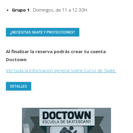
Grupo 1
: Domingos, de 11 a 12.30H.
¿NECESITAS SKATE Y PROTECCIONES?
Al finalizar la reserva podrás crear tu cuenta
Doctown
.
Ver toda la información general sobre Curso de Skate.
Este
DETALLES
producto
tiene
múltiples
variantes.
Las