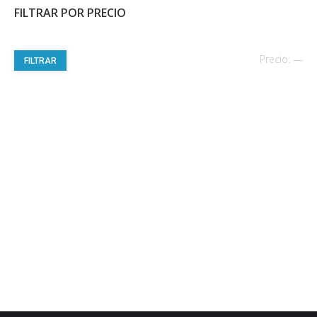
FILTRAR POR PRECIO
Pre
Pre
Precio:
—
FILTRAR
mí
má