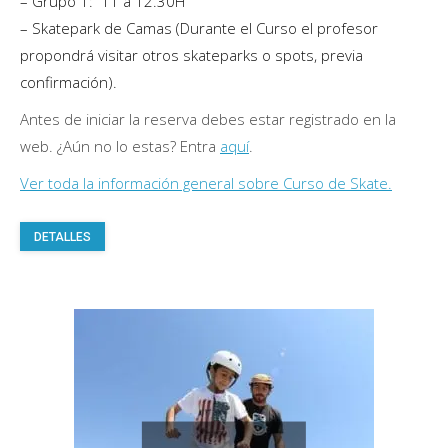
– Grupo 1: 11 a 12.30H
– Skatepark de Camas (Durante el Curso el profesor
propondrá visitar otros skateparks o spots, previa
confirmación).
Antes de iniciar la reserva debes estar registrado en la
web. ¿Aún no lo estas? Entra
aquí
.
Ver toda la información general sobre Curso de Skate.
Este
DETALLES
producto
tiene
múltiples
variantes.
Las
opciones
se