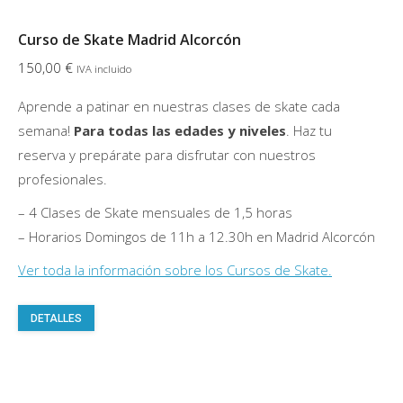
producto
Curso de Skate Madrid Alcorcón
150,00
€
IVA incluido
Aprende a patinar en nuestras clases de skate cada
semana!
Para todas las edades
y niveles
. Haz tu
reserva y prepárate para disfrutar con nuestros
profesionales.
– 4 Clases de Skate mensuales de 1,5 horas
– Horarios Domingos de 11h a 12.30h en Madrid Alcorcón
Ver toda la información sobre los Cursos de Skate.
Este
DETALLES
producto
tiene
múltiples