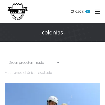
0,00
€
0
colonias
Mostrando el único resultado