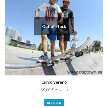
Out of stock
Curso Verano
199,00
€
IVA incluido
Este
DETALLES