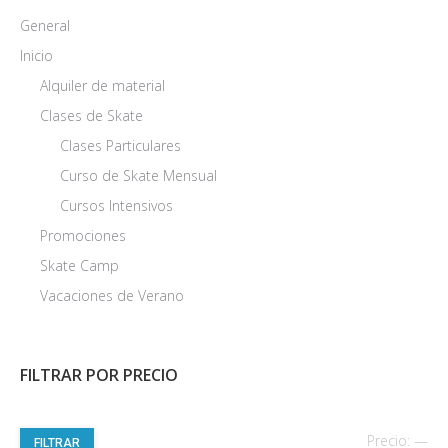
General
Inicio
Alquiler de material
Clases de Skate
Clases Particulares
Curso de Skate Mensual
Cursos Intensivos
Promociones
Skate Camp
Vacaciones de Verano
FILTRAR POR PRECIO
Pre
Pre
Precio:
—
FILTRAR