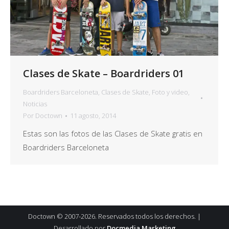
Clases de Skate – Boardriders 01
Boardriders Barceloneta
,
Clases de Skate
,
Foto y video
,
Noticias
Por
Doctown
11 agosto, 2014
Estas son las fotos de las Clases de Skate gratis en
Boardriders Barceloneta
Doctown © 2007-2026. Reservados todos los derechos. |
Desarrollado por
Docmedia Marketing