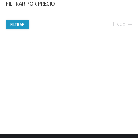
FILTRAR POR PRECIO
Pre
Pre
Precio:
—
FILTRAR
mí
má