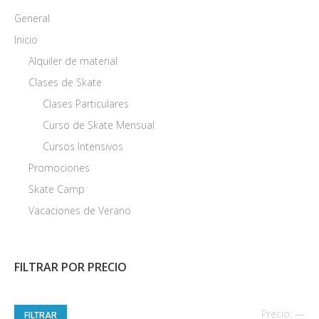
General
Inicio
Alquiler de material
Clases de Skate
Clases Particulares
Curso de Skate Mensual
Cursos Intensivos
Promociones
Skate Camp
Vacaciones de Verano
FILTRAR POR PRECIO
Pre
Pre
Precio:
—
FILTRAR