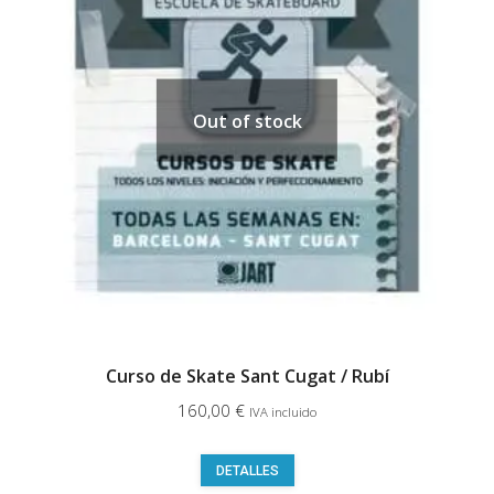
Out of stock
Curso de Skate Sant Cugat / Rubí
160,00
€
IVA incluido
Este
DETALLES