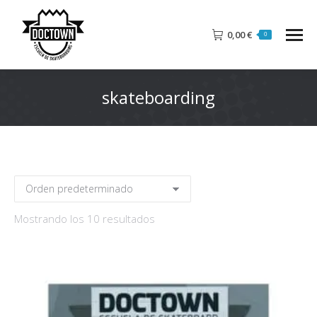
0,00
€
0
skateboarding
Mostrando los 10 resultados