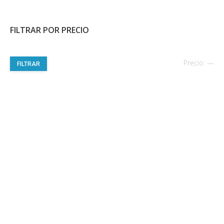
FILTRAR POR PRECIO
Pre
Pre
Precio:
—
FILTRAR
mí
má