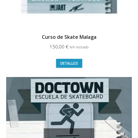
producto
Curso de Skate Malaga
150,00
€
IVA incluido
Este
DETALLES
producto
tiene
múltiples
variantes.
Las
opciones
se
pueden
elegir