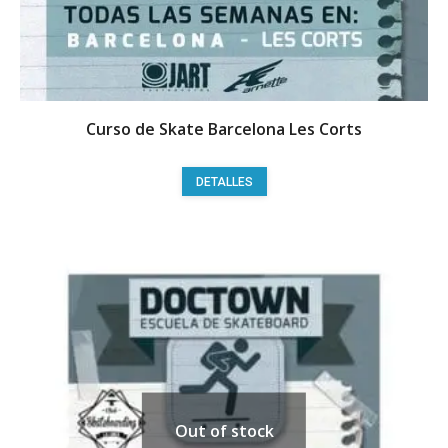
producto
Curso de Skate Barcelona Les Corts
DETALLES
Out of stock