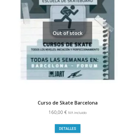
Out of stock
Curso de Skate Barcelona
160,00
€
IVA incluido
Este
DETALLES