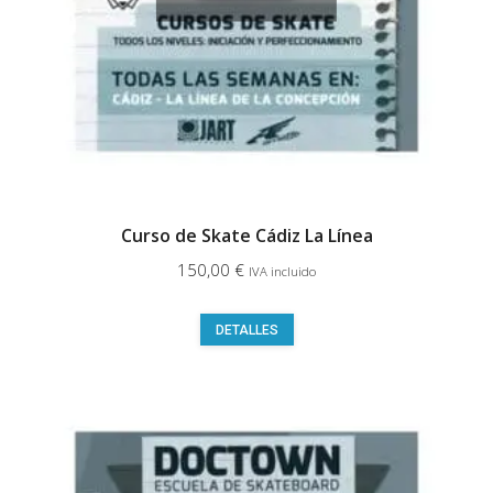
Curso de Skate Cádiz La Línea
150,00
€
IVA incluido
Este
DETALLES
producto
tiene
múltiples
variantes.
Las