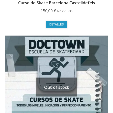
Curso de Skate Barcelona Castelldefels
150,00
€
IVA incluido
Este
DETALLES
producto
tiene
múltiples
variantes.
Las
opciones
se
pueden
elegir
Out of stock
en
la
página
de