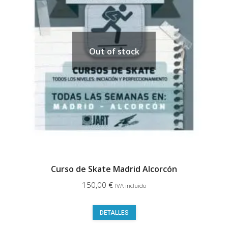
opciones
se
pueden
elegir
Out of stock
en
la
página
de
producto
Curso de Skate Madrid Alcorcón
150,00
€
IVA incluido
Este
DETALLES
producto