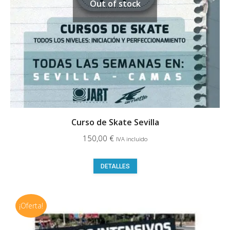
Out of stock
en
la
página
de
producto
Curso de Skate Sevilla
150,00
€
IVA incluido
Este
DETALLES
producto
tiene
¡Oferta!
múltiples
variantes.