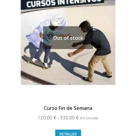
Las
opciones
se
pueden
elegir
Out of stock
en
la
página
de
producto
Curso Fin de Semana
Rango
120,00
€
-
330,00
€
IVA incluido
de
Este
precios:
DETALLES