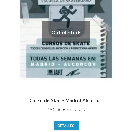
Out of stock
Curso de Skate Madrid Alcorcón
150,00
€
IVA incluido
Este
DETALLES