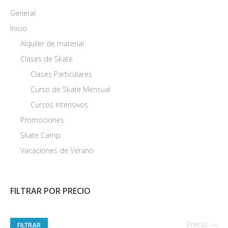
General
Inicio
Alquiler de material
Clases de Skate
Clases Particulares
Curso de Skate Mensual
Cursos Intensivos
Promociones
Skate Camp
Vacaciones de Verano
FILTRAR POR PRECIO
Pre
Pre
Precio:
—
FILTRAR