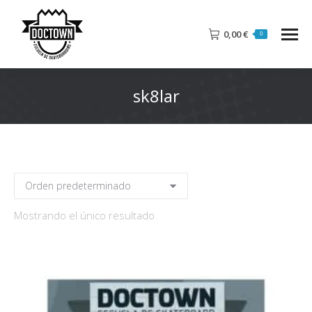
0,00
€
0
sk8lar
Mostrando el único resultado