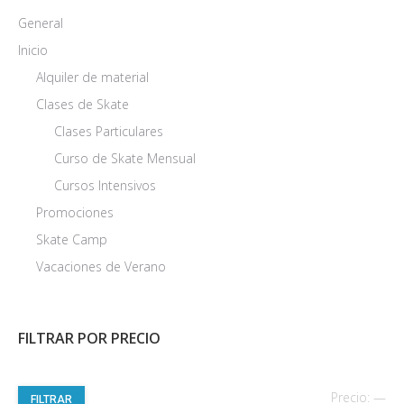
General
Inicio
Alquiler de material
Clases de Skate
Clases Particulares
Curso de Skate Mensual
Cursos Intensivos
Promociones
Skate Camp
Vacaciones de Verano
FILTRAR POR PRECIO
Pre
Pre
Precio:
—
FILTRAR