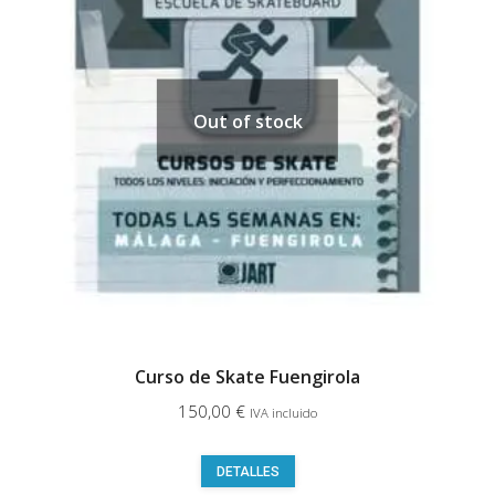
Out of stock
Curso de Skate Fuengirola
150,00
€
IVA incluido
Este
DETALLES