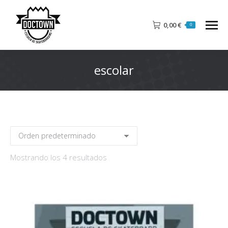
0,00
€
0
escolar
Mostrando los 4 resultados