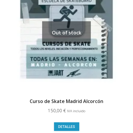
Out of stock
Curso de Skate Madrid Alcorcón
150,00
€
IVA incluido
Este
DETALLES