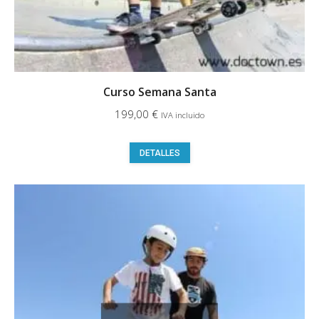
Curso Semana Santa
199,00
€
IVA incluido
Este
DETALLES
producto
tiene
múltiples
variantes.
Las
opciones
se
pueden