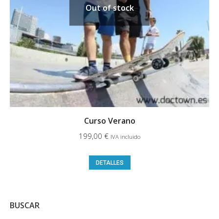
elegir
Out of stock
en
la
página
de
producto
Curso Verano
199,00
€
IVA incluido
Este
DETALLES
producto
tiene
múltiples
BUSCAR
variantes.