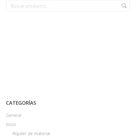
Las
opciones
se
pueden
elegir
en
la
página
de
producto
CATEGORÍAS
General
Inicio
Alquiler de material