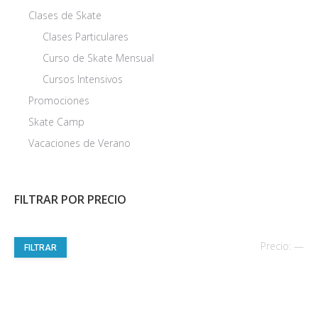
Clases de Skate
Clases Particulares
Curso de Skate Mensual
Cursos Intensivos
Promociones
Skate Camp
Vacaciones de Verano
FILTRAR POR PRECIO
Pre
Pre
Precio:
—
FILTRAR
mí
má