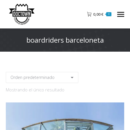
0,00
€
0
boardriders barceloneta
Mostrando el único resultado